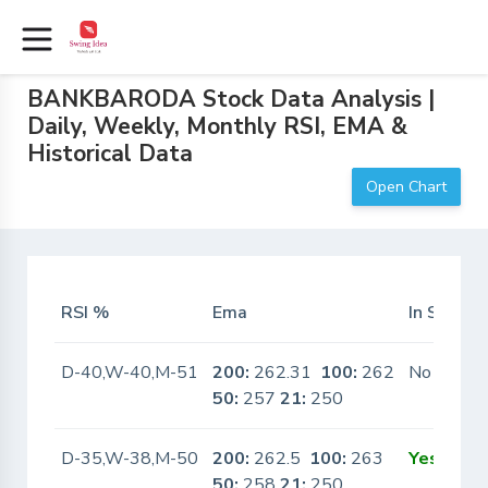
BANKBARODA Stock Data Analysis |
Daily, Weekly, Monthly RSI, EMA &
Historical Data
Open Chart
RSI %
Ema
In Scanne
D-40,W-40,M-51
200:
262.31
100:
262
No
50:
257
21:
250
D-35,W-38,M-50
200:
262.5
100:
263
Yes
50:
258
21:
250