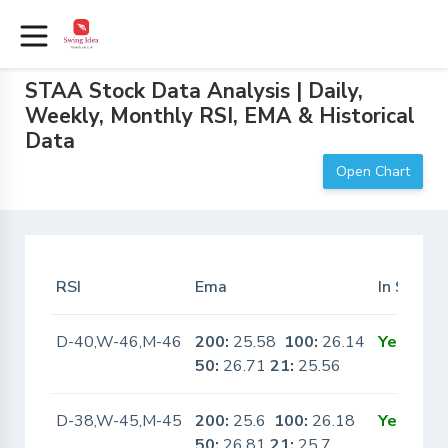
STAA Stock Data Analysis | Daily,
Weekly, Monthly RSI, EMA & Historical
Data
Open Chart
RSI
Ema
In Scanne
D-40,W-46,M-46
200:
25.58
100:
26.14
Yes
50:
26.71
21:
25.56
D-38,W-45,M-45
200:
25.6
100:
26.18
Yes
50:
26.81
21:
25.7