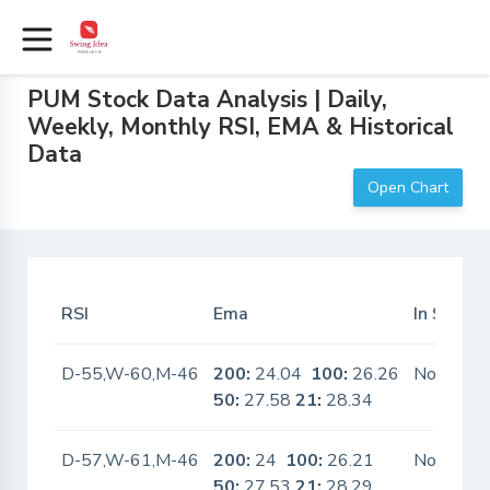
PUM Stock Data Analysis | Daily,
Weekly, Monthly RSI, EMA & Historical
Data
Open Chart
RSI
Ema
In Scanne
D-55,W-60,M-46
200:
24.04
100:
26.26
No
50:
27.58
21:
28.34
D-57,W-61,M-46
200:
24
100:
26.21
No
50:
27.53
21:
28.29