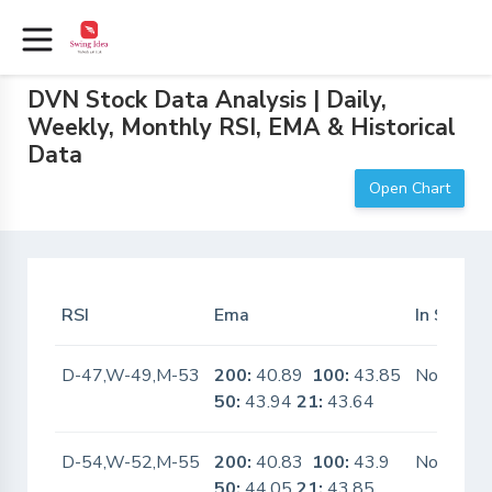
DVN Stock Data Analysis | Daily,
Weekly, Monthly RSI, EMA & Historical
Data
Open Chart
RSI
Ema
In Scanne
D-47,W-49,M-53
200:
40.89
100:
43.85
No
50:
43.94
21:
43.64
D-54,W-52,M-55
200:
40.83
100:
43.9
No
50:
44.05
21:
43.85