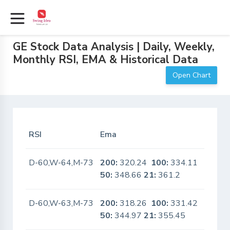
GE Stock Data Analysis | Daily, Weekly,
Monthly RSI, EMA & Historical Data
Open Chart
RSI
Ema
In Sca
D-60,W-64,M-73
200:
320.24
100:
334.11
No
50:
348.66
21:
361.2
D-60,W-63,M-73
200:
318.26
100:
331.42
No
50:
344.97
21:
355.45